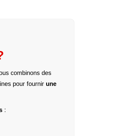
?
nous combinons des
ines pour fournir
une
s
: